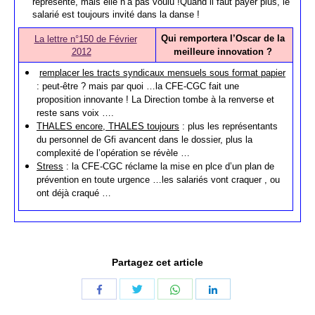
représente, mais elle n’a pas voulu !Quand il faut payer plus, le
salarié est toujours invité dans la danse !
Qui remportera l’Oscar de la
La lettre n°150 de Février
2012
meilleure innovation ?
remplacer les tracts syndicaux mensuels sous format papier
: peut-être ? mais par quoi …la CFE-CGC fait une
proposition innovante ! La Direction tombe à la renverse et
reste sans voix ….
THALES encore, THALES toujours
: plus les représentants
du personnel de Gfi avancent dans le dossier, plus la
complexité de l’opération se révèle …
Stress
: la CFE-CGC réclame la mise en plce d’un plan de
prévention en toute urgence …les salariés vont craquer , ou
ont déjà craqué …
Partagez cet article
Share
Share
Share
Share
with
with
with
with