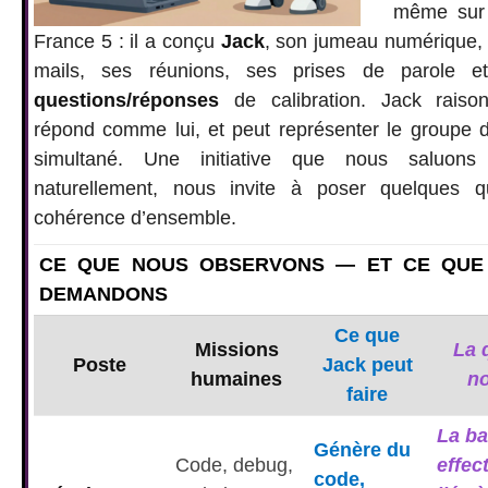
même sur 
France 5 : il a conçu
Jack
, son jumeau numérique, 
mails, ses réunions, ses prises de parole
questions/réponses
de calibration. Jack rais
répond comme lui, et peut représenter le groupe
simultané. Une initiative que nous saluon
naturellement, nous invite à poser quelques q
cohérence d’ensemble.
CE QUE NOUS OBSERVONS — ET CE QUE
DEMANDONS
Ce que
Missions
La 
Poste
Jack peut
humaines
n
faire
La ba
Génère du
Code, debug,
effect
code,