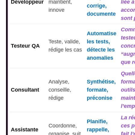
Développeur
maintient,
liée à
corrige,
innove
acco
documente
sont 
Comm
Automatise
teste
Teste, valide,
les tests,
Testeur QA
conc
rédige les cas
détecte les
“augm
anomalies
que 
Quell
Analyse,
Synthétise,
forma
Consultant
conseille,
formate,
outil
rédige
préconise
maint
l’emp
La ré
Planifie,
Coordonne,
ces p
Assistante
rappelle,
organise, suit
fait l