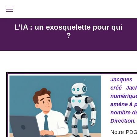
L’IA : un exosquelette pour qui
?
J
acques
créé Jac
numériq
amène à p
nombre de
Direction.
Notre PDG 