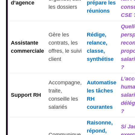
d’agence
prépare les
les dossiers
consu
réunions
CSE 
Quell
Gère les
Rédige,
persp
Assistante
contrats, les
relance,
recon
commerciale
offres, le suivi
classe,
prop
client
synthétise
salar
?
L’ac
Accompagne,
Automatise
huma
traite,
les tâches
Support RH
salari
conseille les
RH
délég
salariés
courantes
?
Raisonne,
Si Ja
répond,
Communique,
exerc