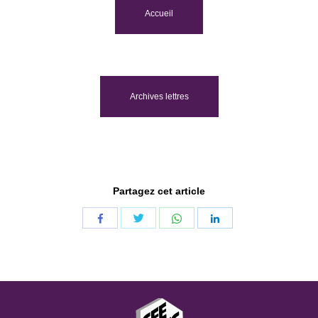
Accueil
Archives lettres
Partagez cet article
Share
Share
Share
Share
with
with
with
with
Twitter
WhatsApp
Facebook
LinkedIn