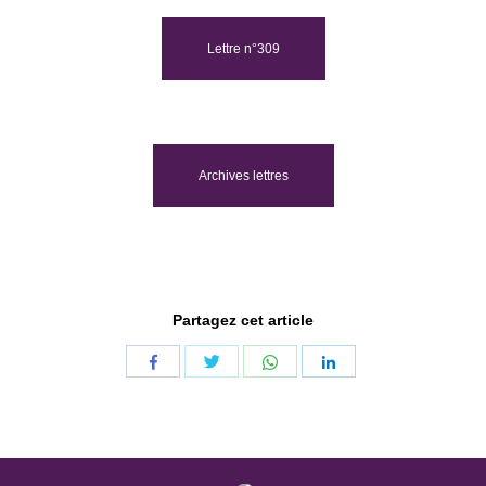
Lettre n°309
Archives lettres
Partagez cet article
Share
Share
Share
Share
with
with
with
with
Twitter
WhatsApp
Facebook
LinkedIn