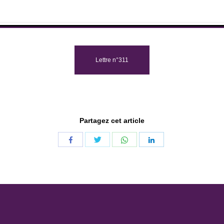
Lettre n°311
Partagez cet article
Share
Share
Share
Share
with
with
with
with
Twitter
WhatsApp
Facebook
LinkedIn