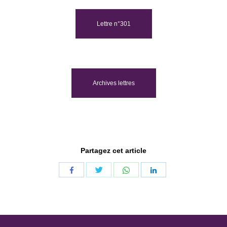
Lettre n°301
Archives lettres
Partagez cet article
Share
Share
Share
Share
with
with
with
with
Twitter
WhatsApp
Facebook
LinkedIn