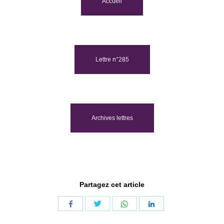
Accueil
Lettre n°285
Archives lettres
Partagez cet article
Share
Share
Share
Share
with
with
with
with