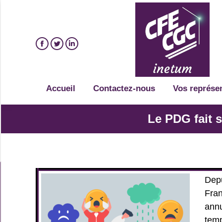
Accueil
Contactez-nous
Vos représe
Le PDG fait 
Depu
Fran
annu
temp