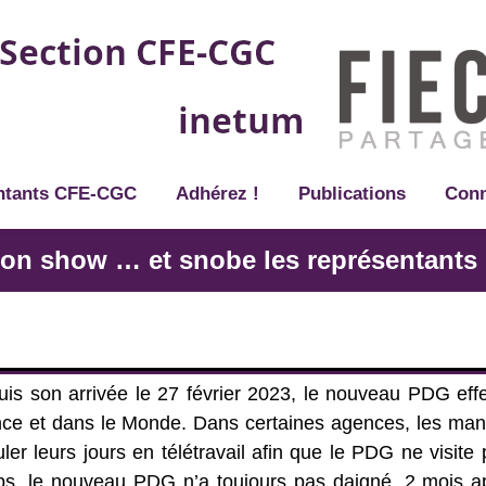
ntants CFE-CGC
Adhérez !
Publications
Conn
son show … et snobe les représentants
is son arrivée le 27 février 2023, le nouveau PDG ef
ce et dans le Monde. Dans certaines agences, les man
ler leurs jours en télétravail afin que le PDG ne visit
s, le nouveau PDG n’a toujours pas daigné, 2 mois ap