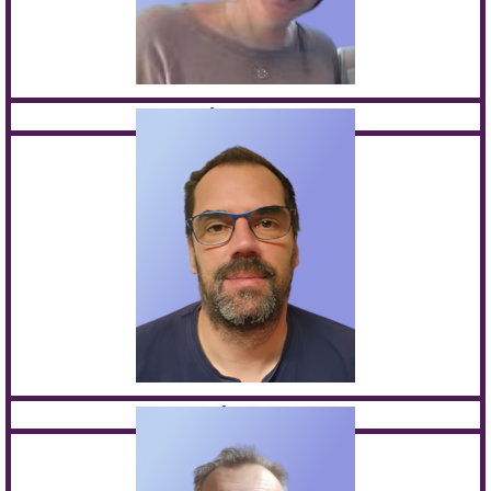
Assia OUADAH
François LECLUSE