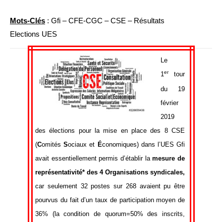
Mots-Clés
: Gfi – CFE-CGC – CSE – Résultats
Elections UES
Le
er
1
tour
du 19
février
2019
des élections pour la mise en place des 8 CSE
(
C
omités
S
ociaux et
É
conomiques) dans l’UES Gfi
avait essentiellement permis d’établir la
mesure de
représentativité* des 4 Organisations syndicales,
car seulement 32 postes sur 268 avaient pu être
pourvus du fait d’un taux de participation moyen de
36%
(la condition de quorum=50% des inscrits,