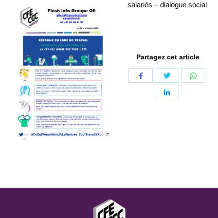
salariés – dialogue social
Partagez cet article
Share
Share
Share
with
with
with
Share
Twitter
Whats
Facebook
with
LinkedIn