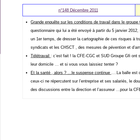
n°148 Décembre 2011
Grande enquête sur les conditions de travail dans le groupe
questionnaire qui lui a été envoyé à partir du 5 janvier 201
un 1er temps, de dresser la cartographie de ces risques à tr
syndicats et les CHSCT , des mesures de pévention et d’amél
Télétravail
: c’est fait ! la CFE-CGC et SUD Groupe Gfi ont si
leur domicile … et si vous vous laissiez tenter ?
Et la santé , alors ? …le suspense continue
….La balle est 
ceux-ci ne répercutent sur l’entreprise et ses salariés, le d
des discussions entre la direction et l’assureur …pour la C