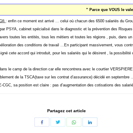
” Parce que VOUS le val
 Gfi
: enfin ce moment est arrivé … celui où chacun des 6500 salariés du Grou
2, par PSYA, cabinet spécialisé dans le diagnostic et la prévention des Risque
avers toutes les entités, tous les métiers et toutes les régions , puis, dans 
ioration des conditions de travail …En participant massivement, vous contrib
gné cete accord qui introduit, pour les salariés qui le désirent , la possibilit
dans le camp de la direction car elle rencontrera avec le courtier VERSPIEREN
oublement de la TSCA(taxe sur les contrat d’assurance) décidé en septembre …la
FE-CGC, sa position est claire : pas d’augmentation des cotisations des salar
Partagez cet article
Share
Share
Share
Share
with
with
with
with