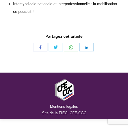
Intersyndicale nationale et interprofessionnelle : la mobilisation
se poursuit !
Partagez cet article
Share
Share
Share
Share
with
with
with
with
Twitter
WhatsApp
Facebook
LinkedIn
Mentions légales
Site de la FIECI CFE-CGC